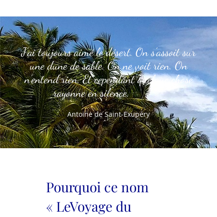
J’ai toujours aimé le désert. On s’assoit sur
une dune de sable. On ne voit rien. On
n’entend rien. Et cependant quelque chose
rayonne en silence.
Antoine de Saint-Exupéry
Pourquoi ce nom
« LeVoyage du