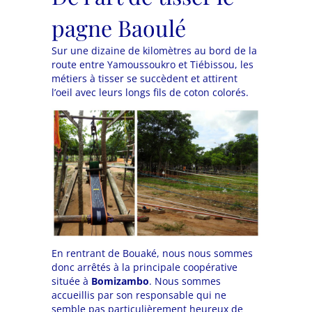
pagne Baoulé
Sur une dizaine de kilomètres au bord de la
route entre Yamoussoukro et Tiébissou, les
métiers à tisser se succèdent et attirent
l’oeil avec leurs longs fils de coton colorés.
En rentrant de Bouaké, nous nous sommes
donc arrêtés à la principale coopérative
située à
Bomizambo
. Nous sommes
accueillis par son responsable qui ne
semble pas particulièrement heureux de