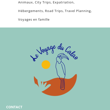
Animaux
City Trips
Expatriation
Hébergements
Road Trips
Travel Planning
Voyages en famille
CONTACT