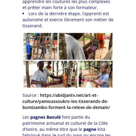
apprendre les coutures les plus complexes
et prêter main forte à son formateur.
Lors de la dernière étape, l’apprenti est
autonome et exerce librement son métier de
tisserand.
Source :
https://abidjantv.net/art-et-
culture/yamoussoukro-les-tisserands-de-
bomizambo-forment-la-releve-de-demain/
Les
pagnes Baoulé
font partie du
patrimoine artisanal et culturel de la Côte
d’Ivoire, au même titre que le
pagne
Kita
fabriqué dans le sud du pays ou encore les