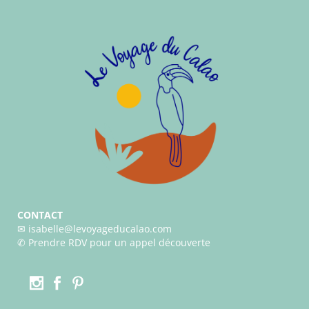
CONTACT
✉︎ isabelle@levoyageducalao.com
✆
Prendre RDV pour un appel découverte