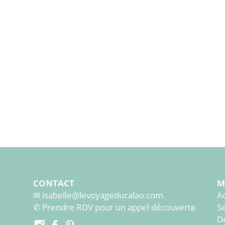
CONTACT
M
✉︎ isabelle@levoyageducalao.com
Ac
✆
Prendre RDV pour un appel découverte
S
D