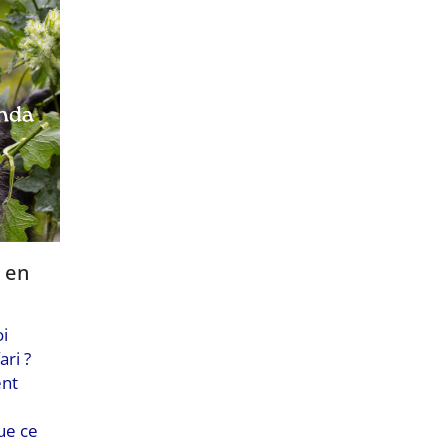
 en
oi
ri ?
ent
ue ce