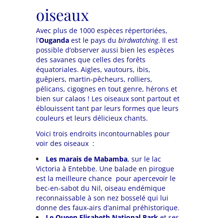
oiseaux
Avec plus de 1000 espèces répertoriées,
l’
Ouganda
est le pays du
birdwatching
. Il est
possible d’observer aussi bien les espèces
des savanes que celles des forêts
équatoriales. Aigles, vautours, ibis,
guêpiers, martin-pêcheurs, rolliers,
pélicans, cigognes en tout genre, hérons et
bien sur calaos ! Les oiseaux sont partout et
éblouissent tant par leurs formes que leurs
couleurs et leurs délicieux chants.
Voici trois endroits incontournables pour
voir des oiseaux :
Les
marais de Mabamba
, sur le lac
Victoria à Entebbe. Une balade en pirogue
est la meilleure chance pour apercevoir le
bec-en-sabot du Nil, oiseau endémique
reconnaissable à son nez bosselé qui lui
donne des faux-airs d’animal préhistorique.
Le Queen Elisabeth National Park
et ses