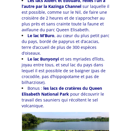
Les lacs Albert et Edouard, reliés l’un à
l’autre par la Kazinga Channel
sur laquelle il
est possible, comme sur le Nil, de faire une
croisière de 2 heures et de s’approcher au
plus près et sans crainte toute la faune et
avifaune du parc Queen Elisabeth.
Le
lac M’Buro
, au cœur du plus petit parc
du pays, bordé de papyrus et d’acacias,
terre d’accueil de plus de 300 espèces
d’oiseaux.
Le
lac Bunyonyi
et ses myriades d’îlots,
joyau entre tous, et seul lac du pays dans
lequel il est possible de se baigner (pas de
crocodile, pas d’hippopotame et pas de
bilharziose).
Bonus :
les lacs de cratères du
Queen
Elisabeth National Park
pour découvrir le
travail des sauniers qui récoltent le sel
volcanique.