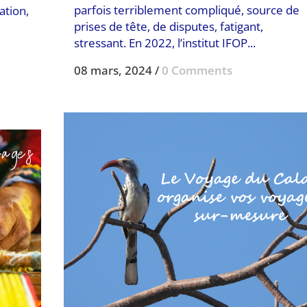
parfois terriblement compliqué, source de
ation,
prises de tête, de disputes, fatigant,
stressant. En 2022, l’institut IFOP...
08 mars, 2024
/
0 Comments