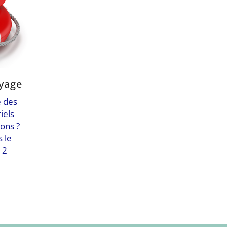
yage
e des
iels
ons ?
 le
 2