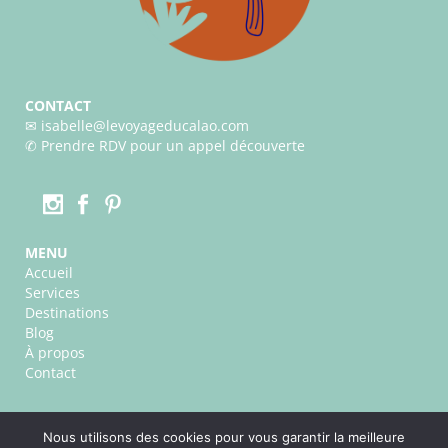
CONTACT
✉︎ isabelle@levoyageducalao.com
✆
Prendre RDV pour un appel découverte
MENU
Accueil
Services
Destinations
Blog
À propos
Contact
Nous utilisons des cookies pour vous garantir la meilleure