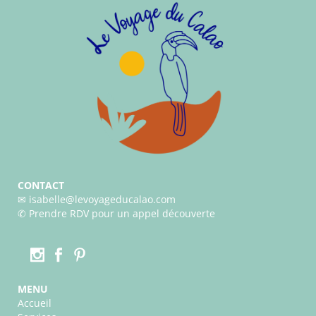
CONTACT
✉︎ isabelle@levoyageducalao.com
✆
Prendre RDV pour un appel découverte
MENU
Accueil