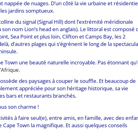
 nappée de nuages. D’un côté la vie urbaine et résidentiel
t les jardins somptueux.
olline du signal (Signal Hill)
dont l’extrémité méridionale
ù son nom Lion’s head en anglais). Le littoral est composé 
int, Sea Point et plus loin, Clifton et Camps Bay, les 2
 delà, d’autres plages qui s’égrènent le long de la spectacul
ninsule.
pe Town une beauté naturelle incroyable.
Pas étonnant qu’
’Afrique.
ossède des paysages à couper le souffle. Et beaucoup de
galement appréciée pour son héritage historique, sa vie
ses bars et restaurants branchés.
sous son charme !
tivités à faire seul(e), entre amis, en famille, avec des enfa
de Cape Town la magnifique. Et aussi quelques conseils