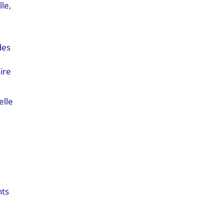
le,
des
aire
elle
nts