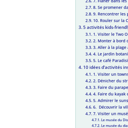
7. Flâner dans le
8. Se promener da
9. Rencontrer les
10. Rouler sur la
5 activités kids-frien
1. Visiter le Two
2. Monter à bord 
3. Aller à la plag
4. Le jardin bota
5. Le café Paradis
10 idées d’activités i
1. Visiter un town
2. Dénicher du st
3. Faire du parape
4. Faire du kayak
5. Admirer le sun
6. Découvrir la vi
7. Visiter un mus
Le musée du Dist
Le musée du di