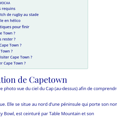
z MOCAA
es requins
match de rugby au stade
lle en hélico
iques pour finir
pe Town ?
 rester ?
 Cape Town ?
 Town ?
isiter Cape Town ?
ter Cape Town ?
ation de Capetown
 photo vue du ciel du Cap (au-dessus) afin de comprendr
rique. Elle se situe au nord d’une péninsule qui porte son no
ity Bowl, est ceinturé par Table Mountain et son