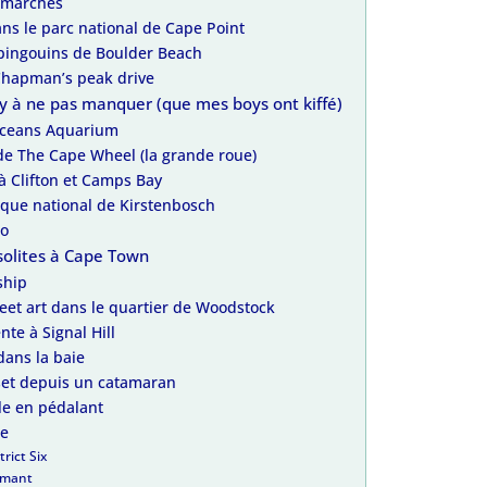
s marchés
ns le parc national de Cape Point
 pingouins de Boulder Beach
 Chapman’s peak drive
dly à ne pas manquer (que mes boys ont kiffé)
 Oceans Aquarium
de The Cape Wheel (la grande roue)
e à Clifton et Camps Bay
nique national de Kirstenbosch
io
nsolites à Cape Town
ship
reet art dans le quartier de Woodstock
nte à Signal Hill
 dans la baie
set depuis un catamaran
lle en pédalant
ée
rict Six
amant