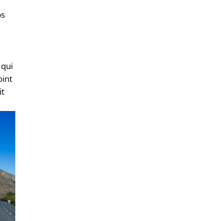
ps
 qui
oint
it