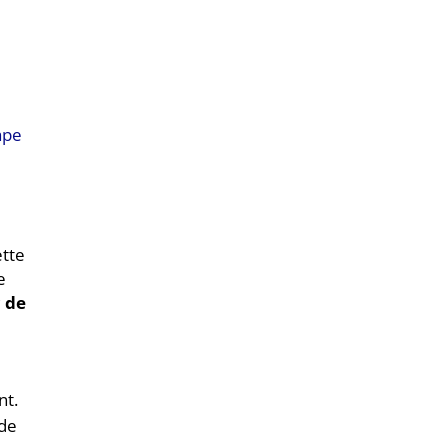
ape
ette
e
c de
nt.
 de