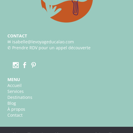
CONTACT
✉︎ isabelle@levoyageducalao.com
✆
Prendre RDV pour un appel découverte
MENU
Accueil
Services
Destinations
Blog
À propos
Contact